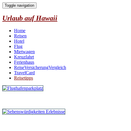
Toggle navigation
Urlaub auf Hawaii
Home
Reisen
Hotel
Flug
Mietwagen
Kreuzfahrt
Ferienhaus
ReiseVersicherungVergleich
TravelCard
Reisetipps
Parken am Flughafen
Erlebnisse vor Ort