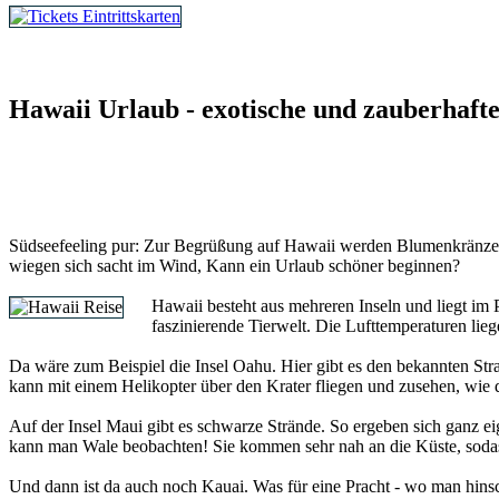
Tickets und Eintrittskarten
Hawaii Urlaub - exotische und zauberhaft
Südseefeeling pur: Zur Begrüßung auf Hawaii werden Blumenkränze 
wiegen sich sacht im Wind, Kann ein Urlaub schöner beginnen?
Hawaii besteht aus mehreren Inseln und liegt im 
faszinierende Tierwelt. Die Lufttemperaturen li
Da wäre zum Beispiel die Insel Oahu. Hier gibt es den bekannten Stra
kann mit einem Helikopter über den Krater fliegen und zusehen, wie d
Auf der Insel Maui gibt es schwarze Strände. So ergeben sich ganz e
kann man Wale beobachten! Sie kommen sehr nah an die Küste, sodas
Und dann ist da auch noch Kauai. Was für eine Pracht - wo man hin