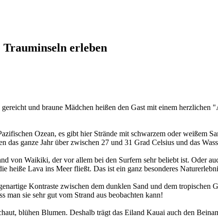
e Trauminseln erleben
gereicht und braune Mädchen heißen den Gast mit einem herzlichen "
Pazifischen Ozean, es gibt hier Strände mit schwarzem oder weißem San
egen das ganze Jahr über zwischen 27 und 31 Grad Celsius und das Wa
nd von Waikiki, der vor allem bei den Surfern sehr beliebt ist. Oder a
ie heiße Lava ins Meer fließt. Das ist ein ganz besonderes Naturerlebni
igenartige Kontraste zwischen dem dunklen Sand und dem tropischen Grü
s man sie sehr gut vom Strand aus beobachten kann!
schaut, blühen Blumen. Deshalb trägt das Eiland Kauai auch den Bein