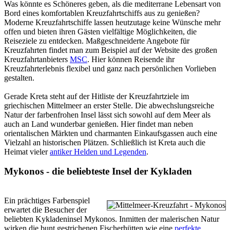
Was könnte es Schöneres geben, als die mediterrane Lebensart von
Bord eines komfortablen Kreuzfahrtschiffs aus zu genießen?
Moderne Kreuzfahrtschiffe lassen heutzutage keine Wünsche mehr
offen und bieten ihren Gästen vielfältige Möglichkeiten, die
Reiseziele zu entdecken. Maßgeschneiderte Angebote für
Kreuzfahrten findet man zum Beispiel auf der Website des großen
Kreuzfahrtanbieters
MSC
. Hier können Reisende ihr
Kreuzfahrterlebnis flexibel und ganz nach persönlichen Vorlieben
gestalten.
Gerade Kreta steht auf der Hitliste der Kreuzfahrtziele im
griechischen Mittelmeer an erster Stelle. Die abwechslungsreiche
Natur der farbenfrohen Insel lässt sich sowohl auf dem Meer als
auch an Land wunderbar genießen. Hier findet man neben
orientalischen Märkten und charmanten Einkaufsgassen auch eine
Vielzahl an historischen Plätzen. Schließlich ist Kreta auch die
Heimat vieler
antiker Helden und Legenden
.
Mykonos - die beliebteste Insel der Kykladen
Ein prächtiges Farbenspiel
erwartet die Besucher der
beliebten Kykladeninsel Mykonos. Inmitten der malerischen Natur
wirken die bunt gestrichenen Fischerhütten wie eine
perfekte