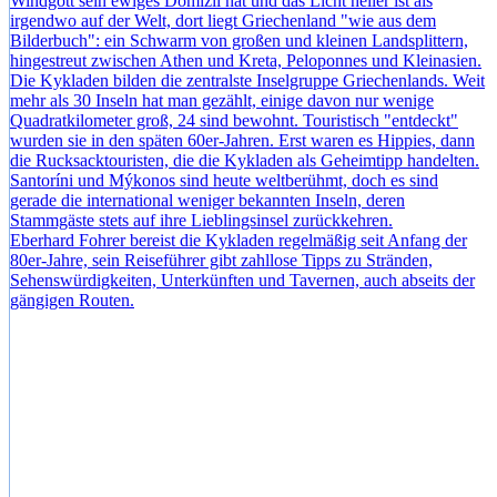
Windgott sein ewiges Domizil hat und das Licht heller ist als
irgendwo auf der Welt, dort liegt Griechenland "wie aus dem
Bilderbuch": ein Schwarm von großen und kleinen Landsplittern,
hingestreut zwischen Athen und Kreta, Peloponnes und Kleinasien.
Die Kykladen bilden die zentralste Inselgruppe Griechenlands. Weit
mehr als 30 Inseln hat man gezählt, einige davon nur wenige
Quadratkilometer groß, 24 sind bewohnt. Touristisch "entdeckt"
wurden sie in den späten 60er-Jahren. Erst waren es Hippies, dann
die Rucksacktouristen, die die Kykladen als Geheimtipp handelten.
Santoríni und Mýkonos sind heute weltberühmt, doch es sind
gerade die international weniger bekannten Inseln, deren
Stammgäste stets auf ihre Lieblingsinsel zurückkehren.
Eberhard Fohrer bereist die Kykladen regelmäßig seit Anfang der
80er-Jahre, sein Reiseführer gibt zahllose Tipps zu Stränden,
Sehenswürdigkeiten, Unterkünften und Tavernen, auch abseits der
gängigen Routen.