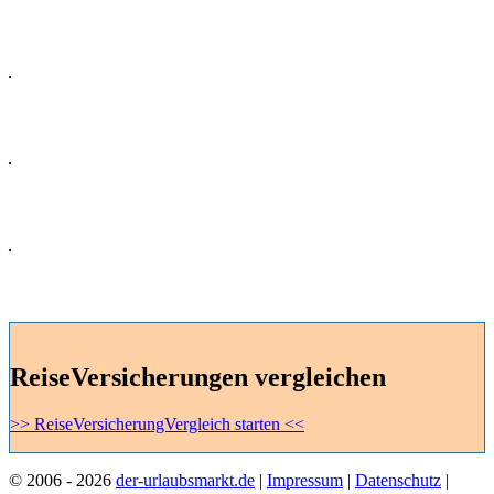
Flug
Kreuzfahrten
Mietwagen
Ferienhaus
ReiseVersicherungen vergleichen
>> ReiseVersicherungVergleich starten <<
© 2006 - 2026
der-urlaubsmarkt.de
|
Impressum
|
Datenschutz
|