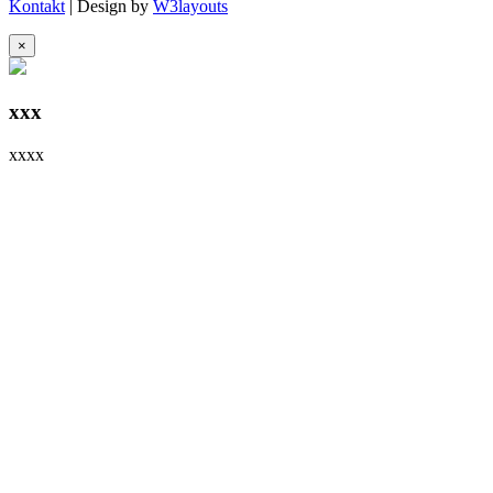
Kontakt
| Design by
W3layouts
×
xxx
xxxx