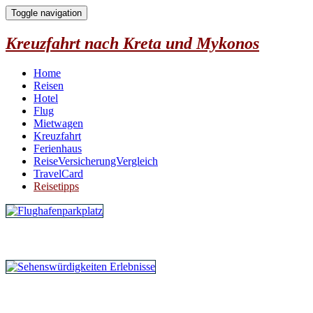
Toggle navigation
Kreuzfahrt nach Kreta und Mykonos
Home
Reisen
Hotel
Flug
Mietwagen
Kreuzfahrt
Ferienhaus
ReiseVersicherungVergleich
TravelCard
Reisetipps
Parken am Flughafen
Erlebnisse vor Ort