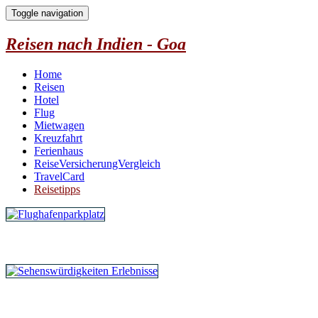
Toggle navigation
Reisen nach Indien - Goa
Home
Reisen
Hotel
Flug
Mietwagen
Kreuzfahrt
Ferienhaus
ReiseVersicherungVergleich
TravelCard
Reisetipps
Parken am Flughafen
Erlebnisse vor Ort