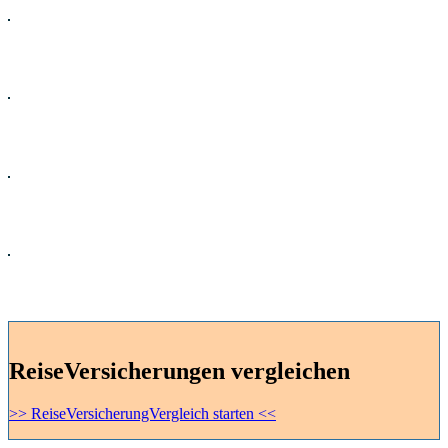
Flug
Kreuzfahrten
Mietwagen
Ferienhaus
ReiseVersicherungen vergleichen
>> ReiseVersicherungVergleich starten <<